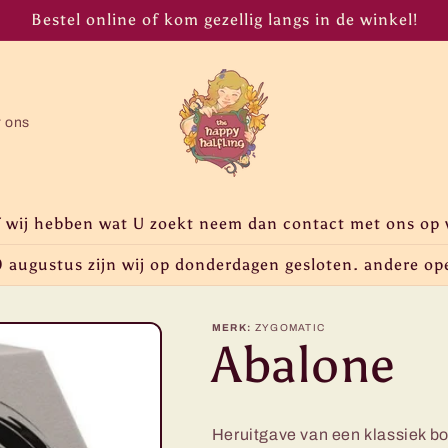
Bestel online of kom gezellig langs in de winkel!
r ons
f wij hebben wat U zoekt neem dan contact met ons op 
 augustus zijn wij op donderdagen gesloten. andere op
MERK:
ZYGOMATIC
Abalone
Heruitgave van een klassiek bo