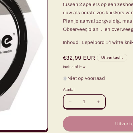
tussen 2 spelers op een zeshoe
duw als eerste zes knikkers va
Plan je aanval zorgvuldig, maa
Observeer, plan ... en overweeg 
Inhoud: 1 spelbord 14 witte kni
Normale
€32,99 EUR
Uitverkocht
prijs
Inclusief btw.
Niet op voorraad
Aantal
Aantal
Aantal
verlagen
verhogen
voor
voor
Abalone
Abalone
Uitverk