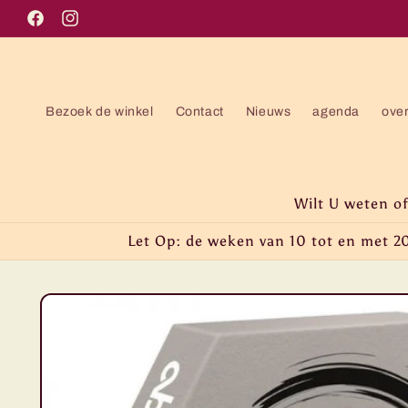
Meteen
naar de
Facebook
Instagram
content
Bezoek de winkel
Contact
Nieuws
agenda
ove
Wilt U weten o
Let Op: de weken van 10 tot en met 20
Ga direct naar
productinformatie