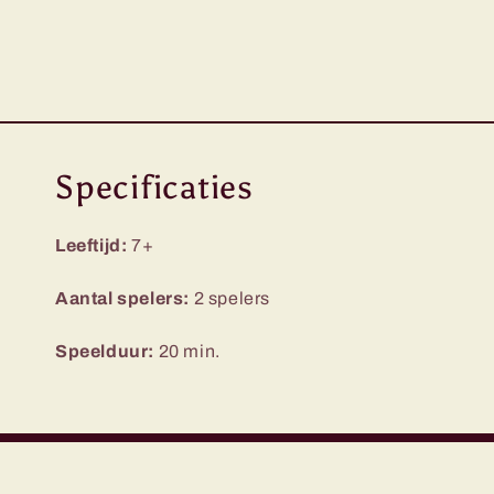
1
openen
in
modaal
Specificaties
Leeftijd:
7+
Aantal spelers:
2 spelers
Speelduur:
20 min.