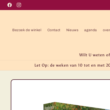
Meteen
naar de
Facebook
Instagram
content
Bezoek de winkel
Contact
Nieuws
agenda
ove
Wilt U weten o
Let Op: de weken van 10 tot en met 20
Ga direct naar
productinformatie