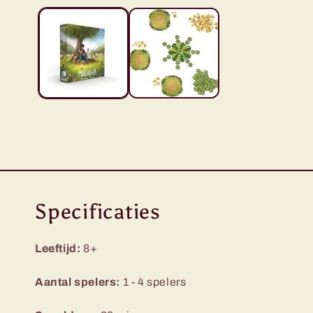
openen
in
modaal
Specificaties
Leeftijd:
8+
Aantal spelers:
1 - 4 spelers