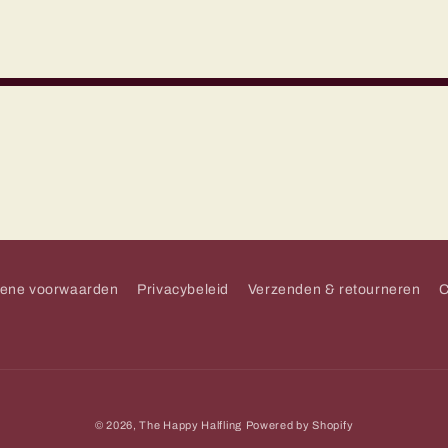
ene voorwaarden
Privacybeleid
Verzenden & retourneren
C
© 2026,
The Happy Halfling
Powered by Shopify