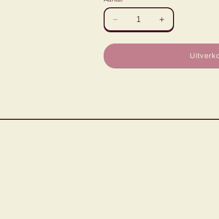
Aantal
Aantal
verlagen
verhogen
voor
voor
Applejack
Applejack
Uitverk