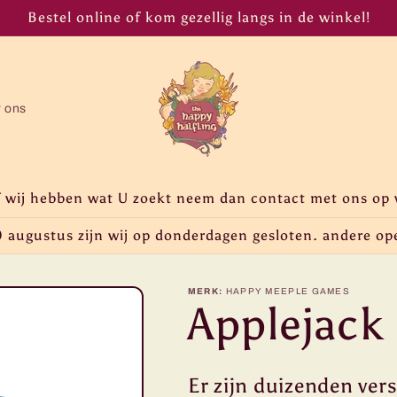
Bestel online of kom gezellig langs in de winkel!
r ons
f wij hebben wat U zoekt neem dan contact met ons op 
 augustus zijn wij op donderdagen gesloten. andere op
MERK:
HAPPY MEEPLE GAMES
Applejack
Er zijn duizenden ver