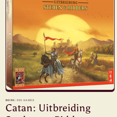
Media
1
openen
MERK:
999 GAMES
in
Catan: Uitbreiding
modaal