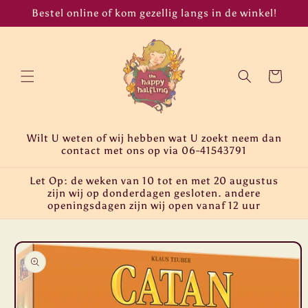
Meteen
Bestel online of kom gezellig langs in de winkel!
naar de
content
Winkelwagen
Wilt U weten of wij hebben wat U zoekt neem dan
contact met ons op via 06-41543791
Let Op: de weken van 10 tot en met 20 augustus
zijn wij op donderdagen gesloten. andere
openingsdagen zijn wij open vanaf 12 uur
Ga direct naar
productinformatie