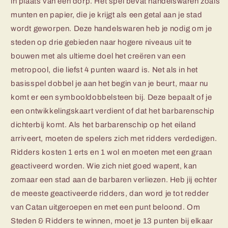
in plaats van een dorp. Het spel bevat handelswaren zoals
munten en papier, die je krijgt als een getal aan je stad
wordt geworpen. Deze handelswaren heb je nodig om je
steden op drie gebieden naar hogere niveaus uit te
bouwen met als ultieme doel het creëren van een
metropool, die liefst 4 punten waard is. Net als in het
basisspel dobbel je aan het begin van je beurt, maar nu
komt er een symbooldobbelsteen bij. Deze bepaalt of je
een ontwikkelingskaart verdient of dat het barbarenschip
dichterbij komt. Als het barbarenschip op het eiland
arriveert, moeten de spelers zich met ridders verdedigen.
Ridders kosten 1 erts en 1 wol en moeten met een graan
geactiveerd worden. Wie zich niet goed wapent, kan
zomaar een stad aan de barbaren verliezen. Heb jij echter
de meeste geactiveerde ridders, dan word je tot redder
van Catan uitgeroepen en met een punt beloond. Om
Steden & Ridders te winnen, moet je 13 punten bij elkaar