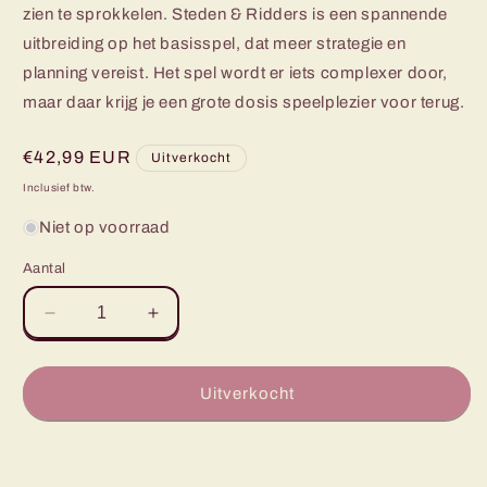
zien te sprokkelen. Steden & Ridders is een spannende
uitbreiding op het basisspel, dat meer strategie en
planning vereist. Het spel wordt er iets complexer door,
maar daar krijg je een grote dosis speelplezier voor terug.
Normale
€42,99 EUR
Uitverkocht
prijs
Inclusief btw.
Niet op voorraad
Aantal
Aantal
Aantal
verlagen
verhogen
voor
voor
Catan:
Catan:
Uitverkocht
Uitbreiding
Uitbreiding
Steden
Steden
en
en
Ridders
Ridders