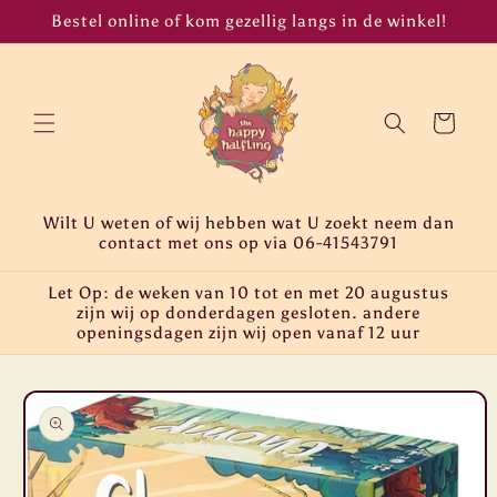
Meteen
Bestel online of kom gezellig langs in de winkel!
naar de
content
Winkelwagen
Wilt U weten of wij hebben wat U zoekt neem dan
contact met ons op via 06-41543791
Let Op: de weken van 10 tot en met 20 augustus
zijn wij op donderdagen gesloten. andere
openingsdagen zijn wij open vanaf 12 uur
Ga direct naar
productinformatie