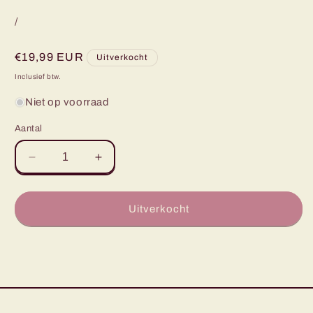
/
Normale
€19,99 EUR
Uitverkocht
prijs
Inclusief btw.
Niet op voorraad
Aantal
Aantal
Aantal
verlagen
verhogen
voor
voor
Chomp
Chomp
Uitverkocht