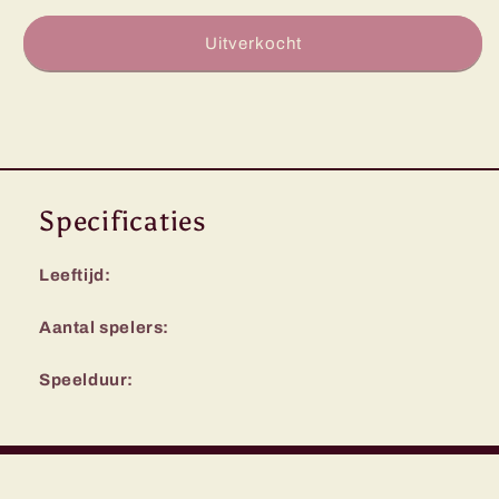
voor
voor
Chronicles
Chronicles
Uitverkocht
of
of
Avel
Avel
New
New
Adventures
Adventures
Specificaties
Leeftijd:
Aantal spelers:
Speelduur: