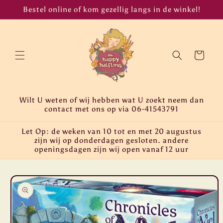
Meteen
Bestel online of kom gezellig langs in de winkel!
naar de
content
Winkelwagen
Wilt U weten of wij hebben wat U zoekt neem dan
contact met ons op via 06-41543791
Let Op: de weken van 10 tot en met 20 augustus
zijn wij op donderdagen gesloten. andere
openingsdagen zijn wij open vanaf 12 uur
Ga direct naar
productinformatie