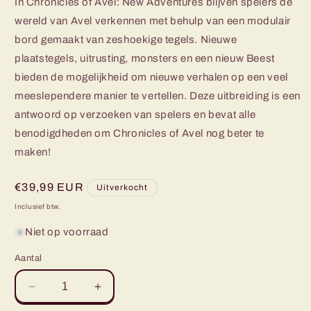
In Chronicles of Avel: New Adventures blijven spelers de
wereld van Avel verkennen met behulp van een modulair
bord gemaakt van zeshoekige tegels. Nieuwe
plaatstegels, uitrusting, monsters en een nieuw Beest
bieden de mogelijkheid om nieuwe verhalen op een veel
meeslependere manier te vertellen. Deze uitbreiding is een
antwoord op verzoeken van spelers en bevat alle
benodigdheden om Chronicles of Avel nog beter te
maken!
Normale
€39,99 EUR
Uitverkocht
prijs
Inclusief btw.
Niet op voorraad
Aantal
Aantal
Aantal
verlagen
verhogen