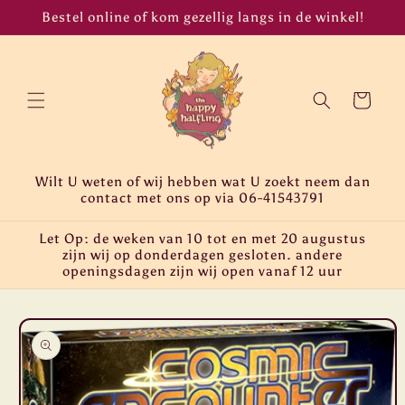
Meteen
Bestel online of kom gezellig langs in de winkel!
naar de
content
Winkelwagen
Wilt U weten of wij hebben wat U zoekt neem dan
contact met ons op via 06-41543791
Let Op: de weken van 10 tot en met 20 augustus
zijn wij op donderdagen gesloten. andere
openingsdagen zijn wij open vanaf 12 uur
Ga direct naar
productinformatie