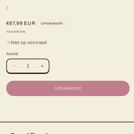
/
Normale
€67,99 EUR
Uitverkocht
prijs
Inclusief btw.
Niet op voorraad
Aantal
Aantal
Aantal
verlagen
verhogen
voor
voor
Cosmic
Cosmic
Uitverkocht
Encounter
Encounter