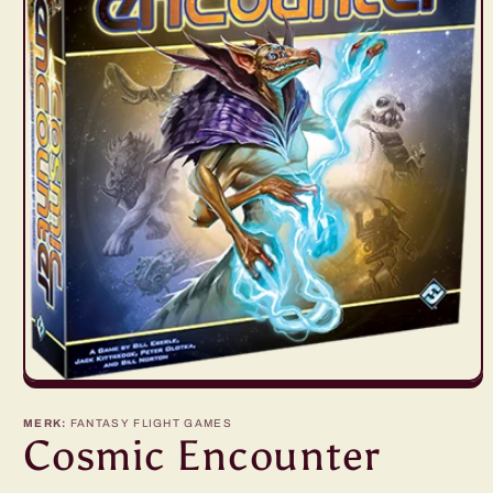
Media
1
openen
MERK:
FANTASY FLIGHT GAMES
in
Cosmic Encounter
modaal